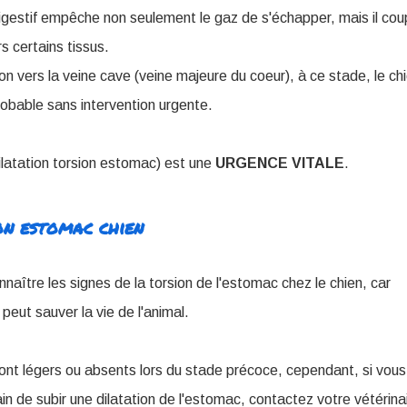
digestif empêche non seulement le gaz de s'échapper, mais il co
s certains tissus.
n vers la veine cave (veine majeure du coeur), à ce stade, le ch
robable sans intervention urgente.
atation torsion estomac) est une
URGENCE VITALE
.
n estomac chien
onnaître les signes de la torsion de l'estomac chez le chien, car
 peut sauver la vie de l'animal.
nt légers ou absents lors du stade précoce, cependant, si vou
ain de subir une dilatation de l'estomac, contactez votre vétérina