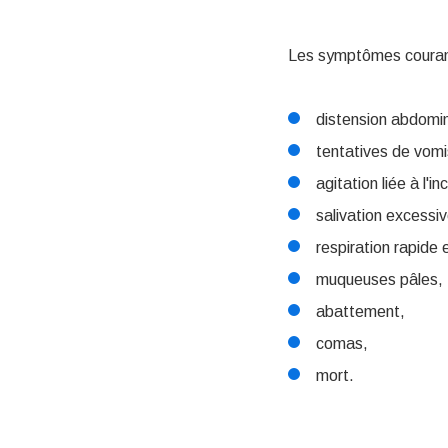
Les symptômes courant
distension abdomina
tentatives de vom
agitation liée à l'in
salivation excessiv
respiration rapide e
muqueuses pâles,
abattement,
comas,
mort.