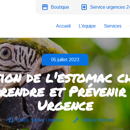
storefront
local_hospital
Boutique
Service urgences 2
Accueil
L'équipe
Services
05 juillet 2023
ion de l'estomac ch
endre et Prévenir
Urgence
bookmark_border
edit
Chien, Santé, Urgence
Mélany Marchal