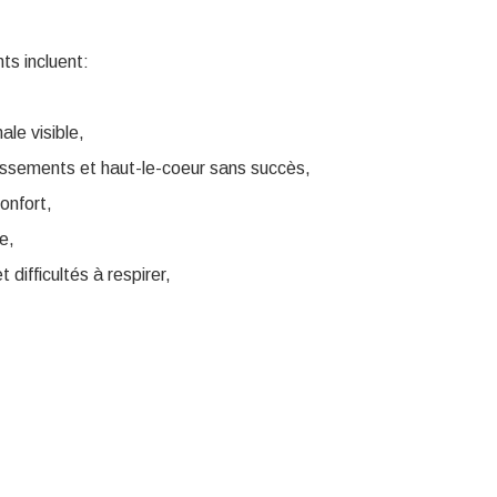
s incluent:
le visible,
issements et haut-le-coeur sans succès,
confort,
e,
t difficultés à respirer,