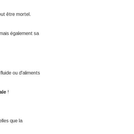
eut être mortel.
n mais également sa
fluide ou d'aliments
ale
!
lles que la