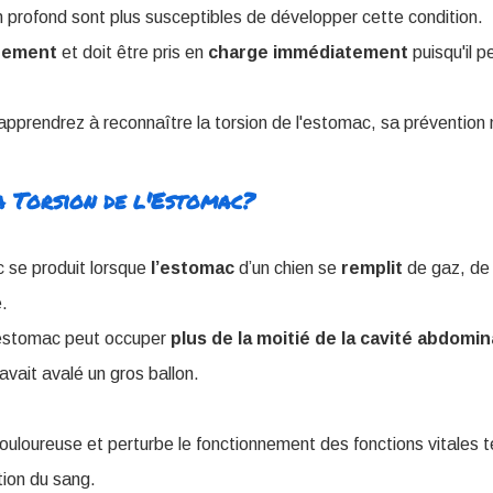
 profond sont plus susceptibles de développer cette condition.
dement
et doit être pris en
charge
immédiatement
puisqu'il p
 apprendrez à reconnaître la torsion de l'estomac, sa préventio
a Torsion de l'Estomac?
c se produit lorsque
l’estomac
d’un chien se
remplit
de gaz, de 
e.
l'estomac peut occuper
plus de la moitié de la cavité abdomin
vait avalé un gros ballon.
douloureuse et perturbe le fonctionnement des fonctions vitales te
ation du sang.