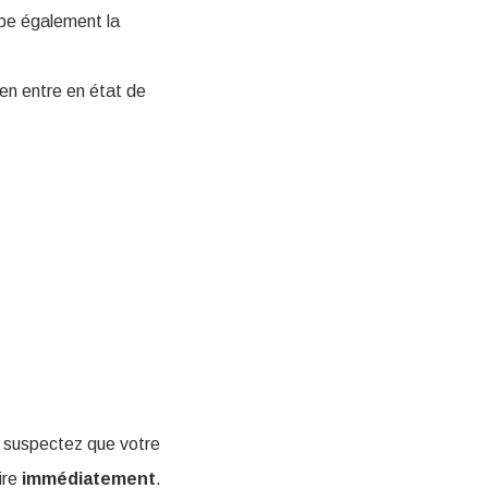
upe également la
ien entre en état de
s suspectez que votre
ire
immédiatement
.