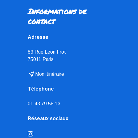
Informations de
contact
Adresse
83 Rue Léon Frot
75011 Paris
near_me
Mon itinéraire
Téléphone
01 43 79 58 13
Réseaux sociaux