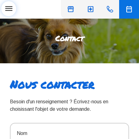
menu
storefront
local_hospital
date_range
Contact
Nous contacter
Besoin d'un renseignement ? Écrivez-nous en
choisissant l'objet de votre demande.