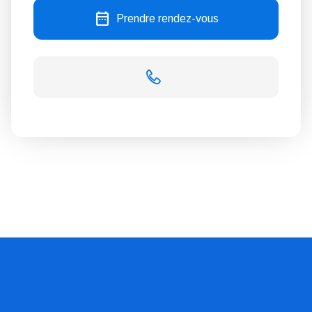
date_range
Prendre rendez-vous