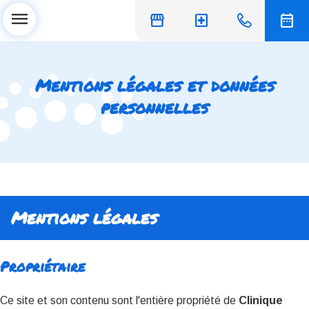
menu
storefront
local_hospital
date_range
Mentions légales et données
personnelles
Mentions légales
Propriétaire
Ce site et son contenu sont l'entière propriété de
Clinique