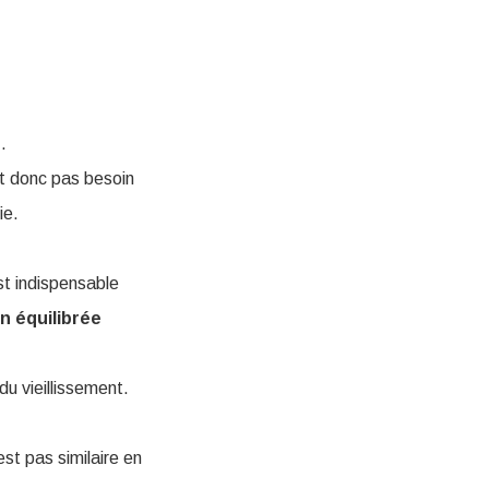
n
.
nt donc pas besoin
ie.
est indispensable
n équilibrée
du vieillissement.
est pas similaire en