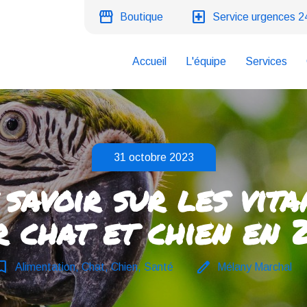
storefront
local_hospital
Boutique
Service urgences 2
Accueil
L'équipe
Services
31 octobre 2023
 savoir sur les vita
r chat et chien en 
rk_border
edit
Alimentation, Chat, Chien, Santé
Mélany Marchal