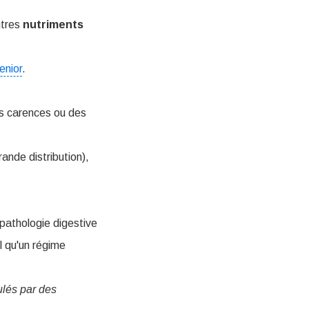
utres
nutriments
enior
.
s carences ou des
rande distribution),
 pathologie digestive
l qu'un régime
ulés par des