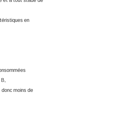
e et à tout stade de
téristiques en
 consommées
 B,
t donc moins de