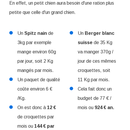
En effet, un pe
tit chien aura besoin d'une ration plus
petite que celle d'un grand chien.
Un
Spitz
nain
de
Un
Berger
blanc
3kg par exemple
suisse
de 35 Kg
mange environ 60g
va manger 370g /
par jour, soit 2 Kg
jour de ces mêmes
mangés par mois.
croquettes, soit
Un paquet de qualité
11 Kg par mois.
coûte environ 6 €
Cela fait donc un
/Kg.
budget de 77 € /
On est donc à
12 €
mois ou
924 € an.
de croquettes par
mois ou
144 € par