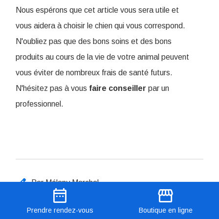
Nous espérons que cet article vous sera utile et
vous aidera à choisir le chien qui vous correspond.
N'oubliez pas que des bons soins et des bons
produits au cours de la vie de votre animal peuvent
vous éviter de nombreux frais de santé futurs.
N'hésitez pas à vous
faire
conseiller
par un
professionnel.
edit
Par Mélany Marchal
date_range
storefront
Prendre
rendez-vous
Boutique
en ligne
Partager cet article