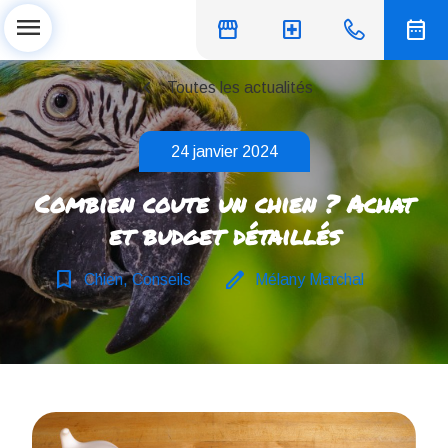
menu
storefront
local_hospital
date_range
chevron_left
Toutes les actualités
24 janvier 2024
Combien coute un chien ? Achat
et budget détaillés
bookmark_border
edit
Chien, Conseils
Mélany Marchal