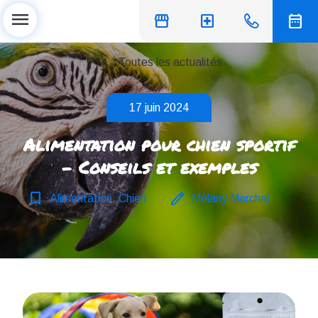
menu
storefront
local_hospital
date_range
chevron_left
Toutes les actualités
17 juin 2024
Alimentation pour chien sportif
- Conseils et exemples
bookmark_border
edit
Alimentation, Chien
Mélany Marchal