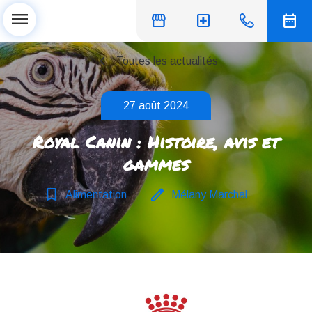
menu
storefront
local_hospital
date_range
chevron_left
Toutes les actualités
27 août 2024
Royal Canin : Histoire, avis et
gammes
bookmark_border
edit
Alimentation
Mélany Marchal