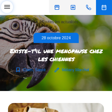
menu
storefront
local_hospital
date_range
chevron_left
Toutes les actualités
28 octobre 2024
Existe-t'il une menopause chez
les chiennes
bookmark_border
edit
Chien, Santé
Mélany Marchal