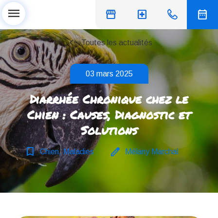
menu
storefront
local_hospital
date_range
chevron_left
Toutes les actualités
03 mars 2025
Diarrhée Chronique chez le
Chien : Causes, Diagnostic et
Solutions
bookmark_border
edit
Chien, Maladies
Mélany Marchal