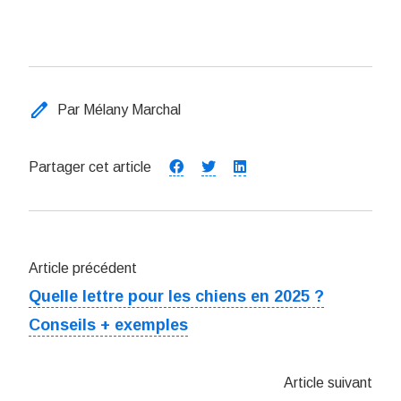
edit
Par Mélany Marchal
Partager cet article
Article précédent
Quelle lettre pour les chiens en 2025 ?
Conseils + exemples
Article suivant