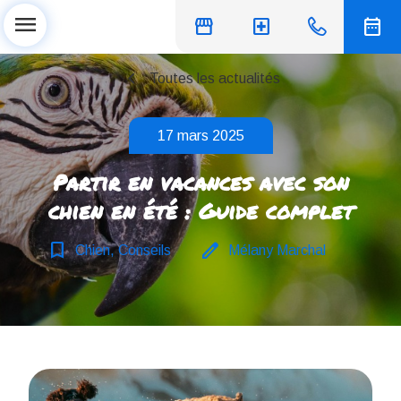
menu
storefront
local_hospital
date_range
chevron_left
Toutes les actualités
17 mars 2025
Partir en vacances avec son
chien en été : Guide complet
bookmark_border
edit
Chien, Conseils
Mélany Marchal