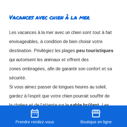
Vacances avec chien à la mer
Les vacances à la mer avec un chien sont tout à fait
envisageables, à condition de bien choisir votre
destination. Privilégiez les plages
peu
touristiques
qui autorisent les animaux et offrent des
zones ombragées, afin de garantir son confort et sa
sécurité.
Si vous aimez passer de longues heures au soleil,
gardez à l’esprit que votre chien pourrait souffrir de
la chaleur et de l’attente sur le
sable
brûlant
. Les
date_range
storefront
plages très fréquentées peuvent également être
Prendre
rendez-vous
Boutique
en ligne
source de stress, car la présence d’autres chiens et