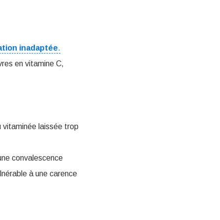
ation
inadaptée
.
res en vitamine C,
 vitaminée laissée trop
u une convalescence
lnérable à une carence