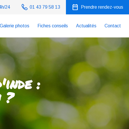
date_range
4h/24
01 43 79 58 13
Prendre rendez-vous
Galerie photos
Fiches conseils
Actualités
Contact
inde​ :
 ?