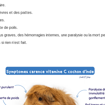
ire.
èvres et des pattes.
es.
te de poils.
lus graves, des hémorragies internes, une paralysie ou la mort p
i rien n’est fait.