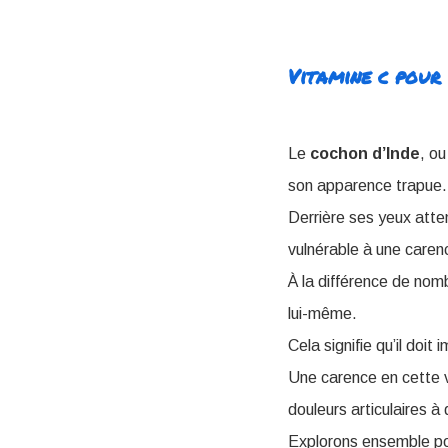
Vitamine c pour 
Le
cochon d’Inde
, ou
son apparence trapue.
Derrière ses yeux atten
vulnérable à une caren
À la différence de nom
lui-même.
Cela signifie qu’il doi
Une carence en cette v
douleurs articulaires à 
Explorons ensemble pou