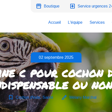
storefront
local_hospital
Boutique
Service urgences 2
Accueil
L'équipe
Services
02 septembre 2025
ne c pour cochon d'
ndispensable ou non
bookmark_border
edit
Cochon d'inde, Santé
Mélany Marchal