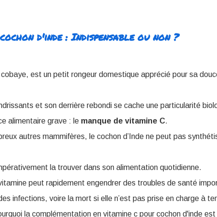
cochon d'inde​ : Indispensable ou non ?
 cobaye, est un petit rongeur domestique apprécié pour sa douceu
drissants et son derrière rebondi se cache une particularité biolo
ce alimentaire grave : le
manque de vitamine C
.
breux autres mammifères, le cochon d’Inde ne peut pas synthétis
t impérativement la trouver dans son alimentation quotidienne.
itamine peut rapidement engendrer des troubles de santé import
des infections, voire la mort si elle n’est pas prise en charge à t
rquoi la complémentation en vitamine c pour cochon d'inde est 