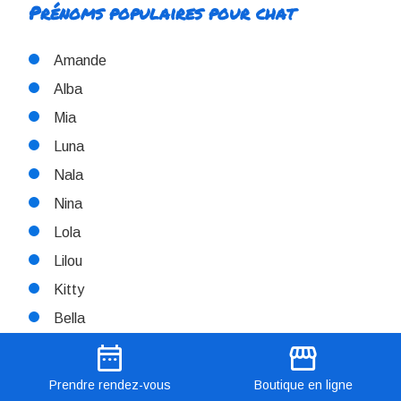
Prénoms populaires pour chat
Amande
Alba
Mia
Luna
Nala
Nina
Lola
Lilou
Kitty
Bella
date_range
storefront
Maya
Zoé
Prendre
rendez-vous
Boutique
en ligne