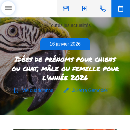
menu
storefront
local_hospital
date_range
chevron_left
Toutes les actualités
16 janvier 2026
Idées de prénoms pour chiens
ou chat, mâle ou femelle pour
l'année 2026
bookmark_border
edit
Vie quotidienne
Juliette Garnodier