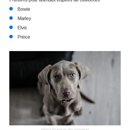
Bowie
Marley
Elvis
Prince
chiot braque de weimar