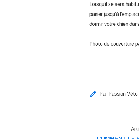
Lorsqu’il se sera habi
panier jusqu’à l’emplac
dormir votre chien dan
Photo de couverture p
edit
Par Passion Véto
Art
COMMENT LE 