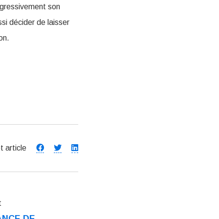
rogressivement son
si décider de laisser
on.
t article
t
ANCE DE