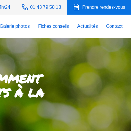
date_range
4h/24
01 43 79 58 13
Prendre rendez-vous
Galerie photos
Fiches conseils
Actualités
Contact
omment
ts à la