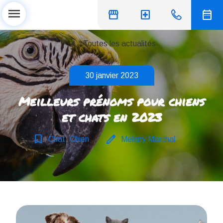
menu
storefront
local_hospital
date_range
chevron_left
Toutes les actualités
30 janvier 2023
Meilleurs prénoms pour chiens
et chats en 2023
bookmark_border
edit
Chat, Chien
Mélany Marchal