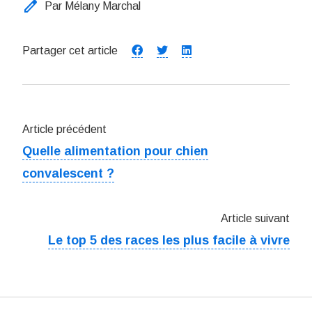
edit
Par Mélany Marchal
Partager cet article
Article précédent
Quelle alimentation pour chien
convalescent ?
Article suivant
Le top 5 des races les plus facile à vivre