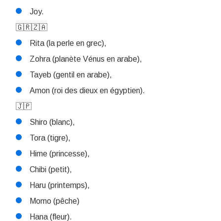
Joy.
🇬🇷🇿🇦
Rita (la perle en grec),
Zohra (planète Vénus en arabe),
Tayeb (gentil en arabe),
Amon (roi des dieux en égyptien).
🇯🇵
Shiro (blanc),
Tora (tigre),
Hime (princesse),
Chibi (petit),
Haru (printemps),
Momo (pêche)
Hana (fleur).