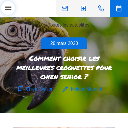
menu
storefront
local_hospital
date_range
chevron_left
Toutes les actualités
28 mars 2023
Comment choisir les
meilleures croquettes pour
chien senior ?
bookmark_border
edit
Chien, Senior
Mélany Marchal