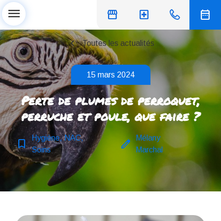
menu
storefront
local_hospital
date_range
chevron_left
Toutes les actualités
15 mars 2024
Perte de plumes de perroquet,
perruche et poule, que faire ?
Hygiène, NAC,
Mélany
bookmark_border
edit
Soins
Marchal