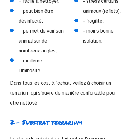
+ facile à nettoyer,
- stress certains
+ peut bien être
animaux (reflets),
désinfecté,
- fragilité,
+ permet de voir son
- moins bonne
animal sur de
isolation.
nombreux angles,
+ meilleure
luminosité.
Dans tous les cas, à l'achat, veillez à choisir un
terrarium qui s'ouvre de manière confortable pour
être nettoyé.
2 - Substrat terrarium
Le choix du substrat se fait
selon
l'espèce