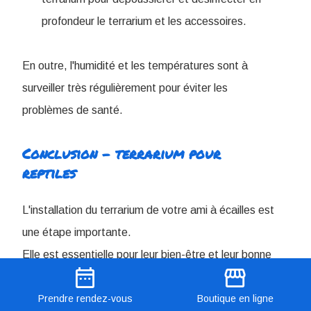
profondeur le terrarium et les accessoires.
En outre, l'humidité et les températures sont à
surveiller très régulièrement pour éviter les
problèmes de santé.
Conclusion - terrarium pour
reptiles
L'installation du terrarium de votre ami à écailles est
une étape importante.
Elle est essentielle pour leur bien-être et leur bonne
date_range
storefront
santé.
Prendre
rendez-vous
Boutique
en ligne
E
n comprenant les exigences de chaque espèce et