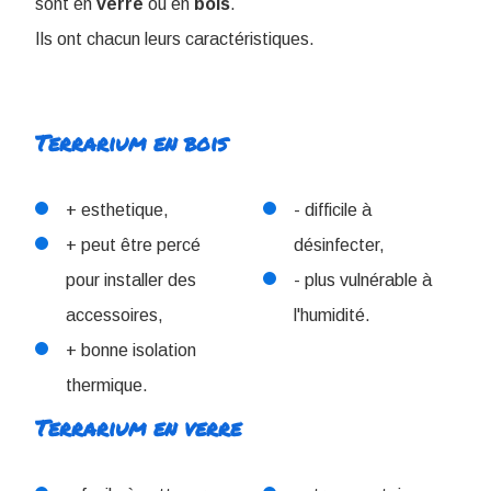
sont en
verre
ou en
bois
.
I
ls ont chacun leurs caractéristiques.
Terrarium en bois
+ esthetique,
- difficile à
+ peut être percé
désinfecter,
pour installer des
- plus vulnérable à
accessoires,
l'humidité.
+ bonne isolation
thermique.
Terrarium en verre