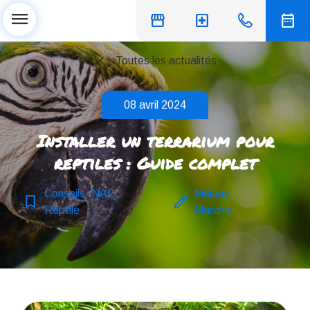
menu
storefront
local_hospital
date_range
chevron_left
Toutes les actualités
08 avril 2024
Installer un terrarium pour
reptiles : Guide complet
Conseils, NAC,
Mélany
bookmark_border
edit
Reptile
Marchal