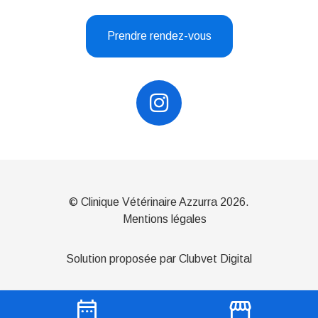
Prendre rendez-vous
© Clinique Vétérinaire Azzurra 2026.
Mentions légales
Solution proposée par Clubvet Digital
date_range
storefront